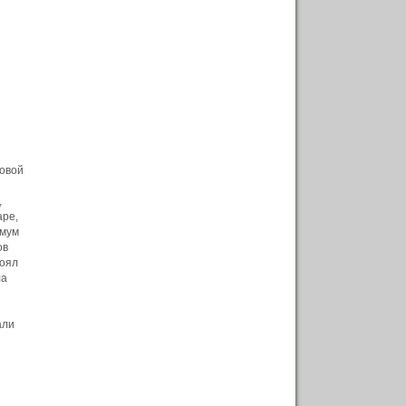
ровой
,
аре,
имум
ов
тоял
ла
али