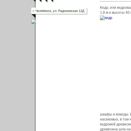
Кедр, или кедрова
г. Челябинск, ул. Радонежская 12Д
1,8 м и высоты 40 
шкафы и комоды. 
насекомых, в том 
кедровой древесин
древесина шла на 