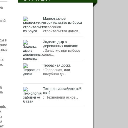
ра
Малоэтажное
гкой
строительство из бруса
: Способов
строительства домов...
ды в
Заделка дыр в
жение
деревянных панелях
льных
: Зачастую при выборе
дере...
ях.
е.
Террасная доска
: Террасная, или
палубная до...
Из
Технология забивки ж/б
ва
свай
: Технология основ...
робы,
х
из
ая
ает