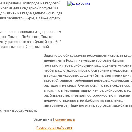
е в Древнем Новгороде из кедровой
 клепки для бондарной посуды. На
приятиях из кедра делают бочки для
ния зернистой икры, а также других
емени использовался и в деревянном
нске, Тюмени, Тобольске, Томске
ия, украшенные затейливой резьбой
езанными пилой и стамеской.
Задолго до обнаружения резонансных свойств кед
древесины в России немецкие торговые фирмы
поставили перед сибирскими маслоделами условие
чтобы масло экспортировалось только в кедровой т
а толщина кедровых дощечек была увеличена мин
вдвое. Странное требование немецких коммерсант
разгадали не сразу. Оказалось, что весь секрет сос
в том, что в Германии ящики из-под сибирского мас
разбивали с величайшей осторожностью и тарные
дощечки отправляли на фабрику музыкальных
инструментов. Надо полагать, торговцы зарабатыв
е, чем на содержимом.
Вернуться в
Полезно знать
Посмотреть прайс-лист