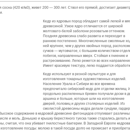
я сосна (420 кг/м3), живет 200 — 300 лет. Ствол его прямой, достигает диамет
м.
Кедр из ядровых пород обладает самой легкой и мя
древесиной. Узкое ядро отличается от широкой
желтовато-белой заболони розоватым оттенком.
Поздняя древесина слабо развита и переходит в
раннюю постепенно. Многочисленные смоляные хо
ней крупнее, чем у других хвойных пород, располо
сучков — мутовчатое, с большим количеством отде
побегов, направленных вверх. Стойкая к гниению и
растрескиванию. Легко режется во всех направлени
Имеет красивую текстуру, легко поддается обработк
Кедр используют в резной скульптуре и для
изготовления токарных художественных изделий.
Население Урала и Сибири во все времена
предпочитало сибирский кедр для отделки жилищ. 
продольно распиленных бревен получали доски в д
аршина и больше, которые шли на изготовление
дверей, половиц и других столярных изделий. Из
смолистой древесины кедра делали сундуки, гарде
Высокое содержание в кедровой древесине фитонцидов отпугивает различны
числе и моль. Донышко и крышку берестяного туеска также старались делать 
ы, считая, что она убивает гнилостные бактерии. В Западной Европе кедров
изготовление посуды: молоко в такой посуде долго не прокисает и приобрет